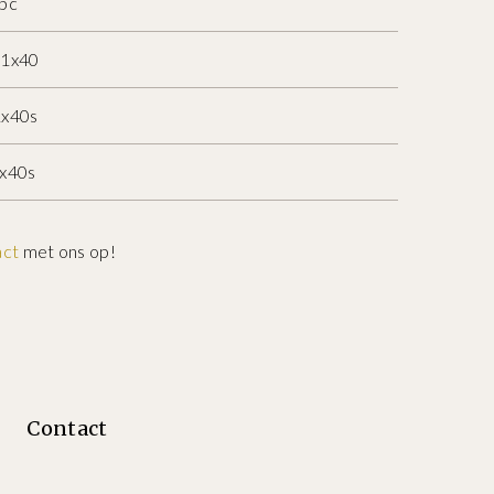
6pc
 1x40
1x40s
1x40s
act
met ons op!
Contact