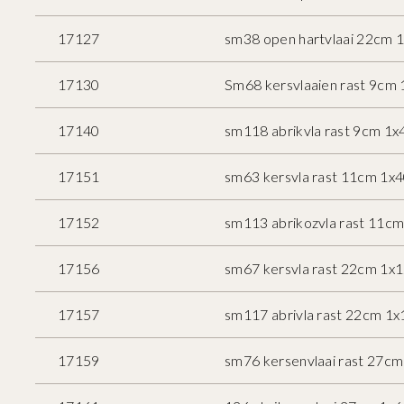
17127
sm38 open hartvlaai 22cm 1
17130
Sm68 kersvlaaien rast 9cm 
17140
sm118 abrikvla rast 9cm 1x
17151
sm63 kersvla rast 11cm 1x4
17152
sm113 abrikozvla rast 11c
17156
sm67 kersvla rast 22cm 1x1
17157
sm117 abrivla rast 22cm 1x
17159
sm76 kersenvlaai rast 27cm