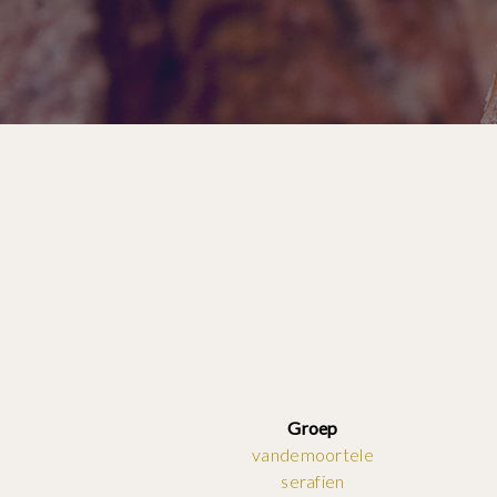
Groep
vandemoortele
serafien