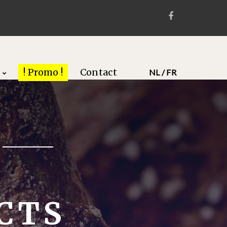
! Promo !
Contact
NL / FR
CTS