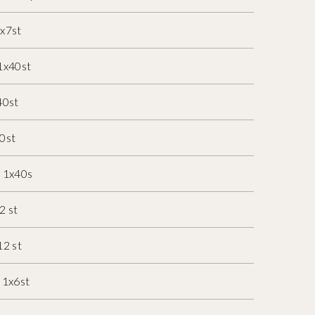
x7st
1x40st
40st
0st
m 1x40s
2 st
12 st
 1x6st