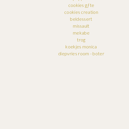
cookies gƒte
cookies creation
beldessert
missault
mekabe
trog
koekjes monica
diepvries room - boter