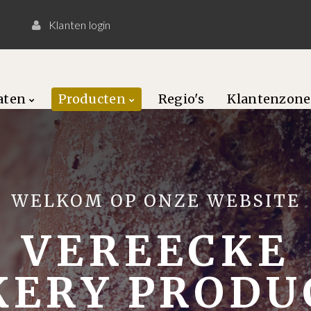
0
Klanten login
caten
Producten
Regio's
Klantenzone
WELKOM OP ONZE WEBSITE
VEREECKE
KERY PRODU