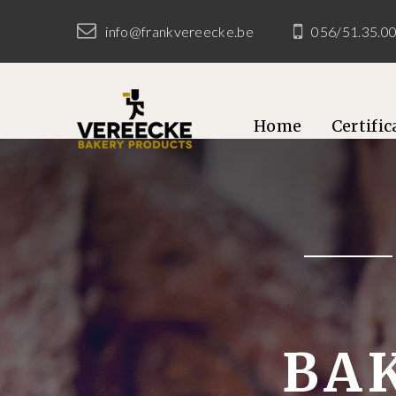
info@frankvereecke.be
056/51.35.0
Home
Certifi
BA