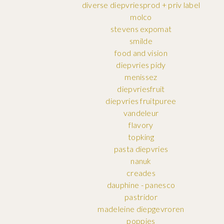
diverse diepvriesprod + priv label
molco
stevens expomat
smilde
food and vision
diepvries pidy
menissez
diepvriesfruit
diepvries fruitpuree
vandeleur
flavory
topking
pasta diepvries
nanuk
creades
dauphine - panesco
pastridor
madeleine diepgevroren
poppies