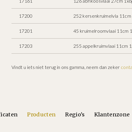
17161
126 abrikoosvlaai 27cm 1x
17200
252 kersenkruimelvla 11cm
17201
45 kruimelroomvlaai 11cm 
17203
255 appelkruimvlaai 11cm 
Vindt u iets niet terug in ons gamma, neem dan zeker
cont
ficaten
Producten
Regio's
Klantenzone