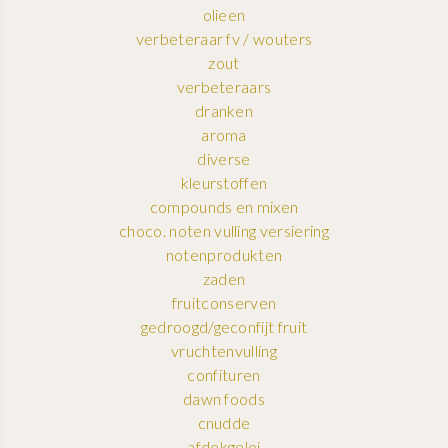
olieen
verbeteraar fv / wouters
zout
verbeteraars
dranken
aroma
diverse
kleurstoffen
compounds en mixen
choco. noten vulling versiering
notenprodukten
zaden
fruitconserven
gedroogd/geconfijt fruit
vruchtenvulling
confituren
dawn foods
cnudde
afdekgelei