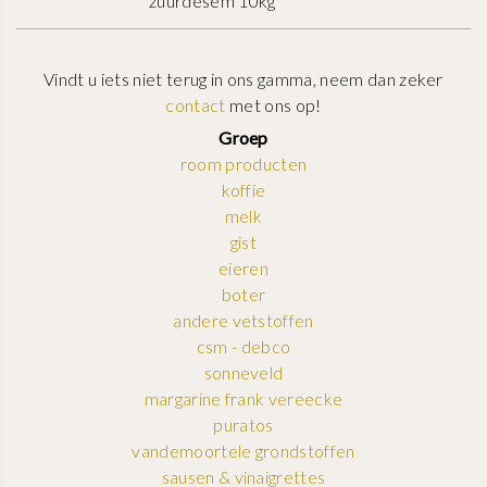
zuurdesem 10kg
Vindt u iets niet terug in ons gamma, neem dan zeker
contact
met ons op!
Groep
room producten
koffie
melk
gist
eieren
boter
andere vetstoffen
csm - debco
sonneveld
margarine frank vereecke
puratos
vandemoortele grondstoffen
sausen & vinaigrettes