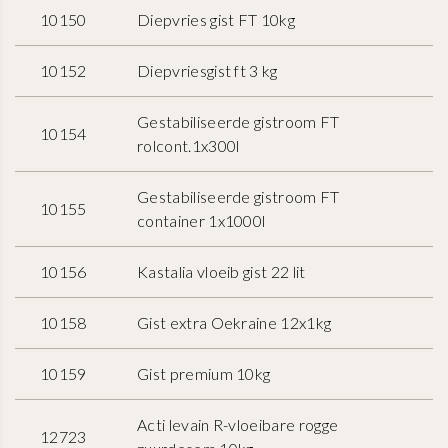
10150
Diepvries gist FT 10kg
10152
Diepvriesgist ft 3 kg
Gestabiliseerde gistroom FT
10154
rolcont.1x300l
Gestabiliseerde gistroom FT
10155
container 1x1000l
10156
Kastalia vloeib gist 22 lit
10158
Gist extra Oekraine 12x1kg
10159
Gist premium 10kg
Acti levain R-vloeibare rogge
12723