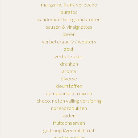
margarine frank vereecke
puratos
vandemoortele grondstoffen
sausen & vinaigrettes
olieen
verbeteraar fv / wouters
zout
verbeteraars
dranken
aroma
diverse
kleurstoffen
compounds en mixen
choco. noten vulling versiering
notenprodukten
zaden
fruitconserven
gedroogd/geconfijt fruit
vruchtenvulling