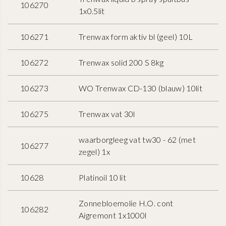
106270
1x0.5lit
106271
Trenwax form aktiv bl (geel) 10L
106272
Trenwax solid 200 S 8kg
106273
WO Trenwax CD-130 (blauw) 10lit
106275
Trenwax vat 30l
waarborgleeg vat tw30 - 62 (met
106277
zegel) 1x
10628
Platinoil 10 lit
Zonnebloemolie H.O. cont
106282
Aigremont 1x1000l