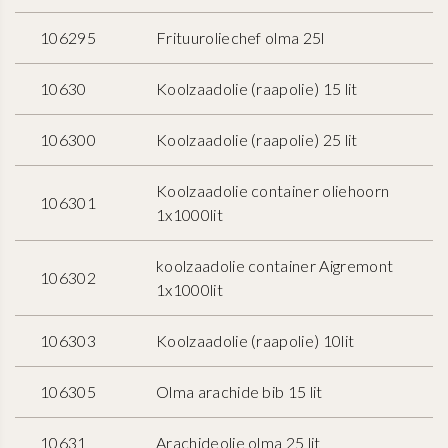
106295
Frituuroliechef olma 25l
10630
Koolzaadolie (raapolie) 15 lit
106300
Koolzaadolie (raapolie) 25 lit
Koolzaadolie container oliehoorn
106301
1x1000lit
koolzaadolie container Aigremont
106302
1x1000lit
106303
Koolzaadolie (raapolie) 10lit
106305
Olma arachide bib 15 lit
10631
Arachideolie olma 25 lit