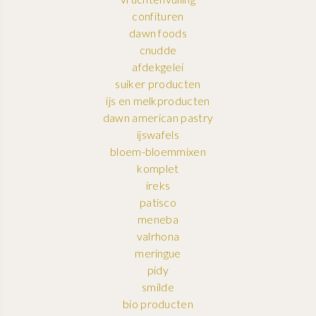
confituren
dawn foods
cnudde
afdekgelei
suiker producten
ijs en melkproducten
dawn american pastry
ijswafels
bloem-bloemmixen
komplet
ireks
patisco
meneba
valrhona
meringue
pidy
smilde
bio producten