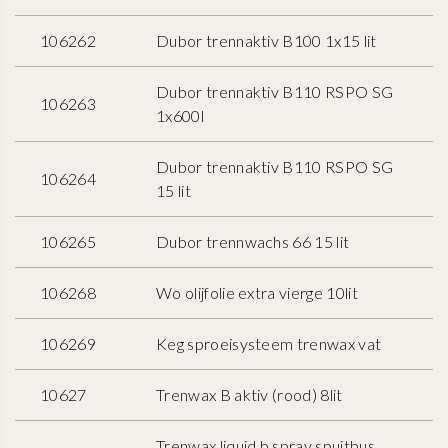
106262
Dubor trennaktiv B100 1x15 lit
Dubor trennaktiv B110 RSPO SG
106263
1x600l
Dubor trennaktiv B110 RSPO SG
106264
15 lit
106265
Dubor trennwachs 66 15 lit
106268
Wo olijfolie extra vierge 10lit
106269
Keg sproeisysteem trenwax vat
10627
Trenwax B aktiv (rood) 8lit
Trenwax liquid b spray spuitbus