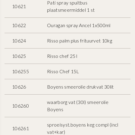
Pati spray spuitbus
10621
plaatsmeermiddel 1 st
10622
Ouragan spray Ancel 1x500ml
10624
Risso palm plus frituurvet 10kg
10625
Risso chef 25 l
106255
Risso Chef 15L
10626
Boyens smeerolie drukvat 30lit
waarborg vat (30l) smeerolie
106260
Boyens
sproeisyst.boyens keg compl (incl
106261
vat+kar)